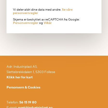
Vi deler aldri dine data med andre.
Se våre
personvernregler
Skjema er beskyttet av reCAPTCHA fra Google:
og
Personvernregler
Vilkår
Adr: Industriplast AS.
Slettebrekkdalen 1, 5303 Follese
Klikk her for kart
Personvern & Cookies
Telefon:
56 15 19 80
E-post:
post@industriplast.no